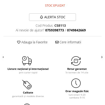
STOC EPUIZAT
ALERTA STOC
Cod Produs:
C58113
Ai nevoie de ajutor?
0759398773
/
0749842669
Adauga la Favorite
Cere informatii
Livrare național și internațional
Retur garantat
prin curier rapid
în termen de 14 zile
Orar magazin fizic
Calitate
luni-vineri 9-20
garantată și modele diverse
sambata 9-16