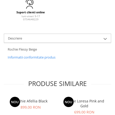
Suport clienti online
luni-vineri 9-17
0754648229
Descriere
Rochie Flessy Beige
Informatii conformitate produs
PRODUSE SIMILARE
Rochie Afellia Black
Rochie Loresa Pink and
NOU
NOU
Gold
899,00 RON
699,00 RON