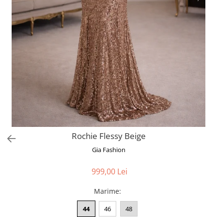
Bluze
Pantaloni
Blanuri
Veste
Paltoane
Sacouri
Tricouri
Traditional
Fuste
Rochie Flessy Beige
Gia Fashion
999,00 Lei
Marime
:
44
46
48