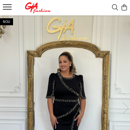
Produsele noastre
NOU
Rochii
Rochii de seara
Rochii de zi
Bride to be
Rochii elegante
Rochii lungi
Compleuri
Compleuri sport
Compleuri elegante
Salopete
Geci
Accesorii
Incaltaminte