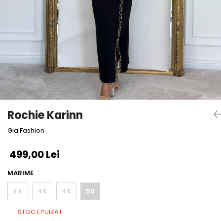
Bluze
Pantaloni
Blanuri
Veste
Paltoane
Sacouri
Tricouri
Rochie Karinn
Traditional
Gia Fashion
Fuste
499,00 Lei
MARIME
:
44
46
48
50
STOC EPUIZAT