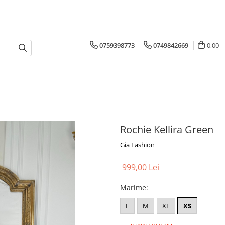
0759398773
0749842669
0,00
Rochie Kellira Green
Gia Fashion
999,00 Lei
Marime
:
L
M
XL
XS