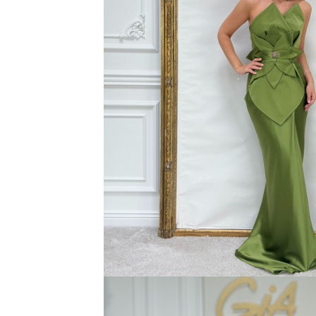
Bluze
Pantaloni
Blanuri
Veste
Paltoane
Sacouri
Tricouri
Traditional
Fuste