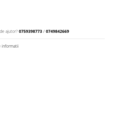
de ajutor?
0759398773
/
0749842669
informatii