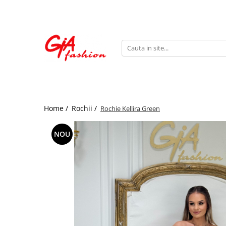
Produsele noastre
Rochii
Rochii de seara
Rochii de zi
Bride to be
Home /
Rochii /
Rochie Kellira Green
Rochii elegante
Rochii lungi
NOU
Compleuri
Compleuri sport
Compleuri elegante
Salopete
Geci
Accesorii
Incaltaminte