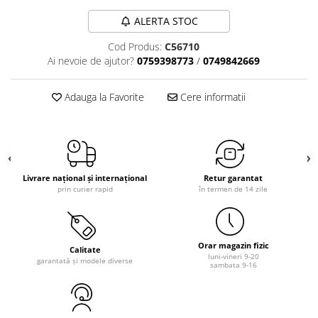
ALERTA STOC
Cod Produs:
C56710
Ai nevoie de ajutor?
0759398773
/
0749842669
Adauga la Favorite
Cere informatii
Livrare național și internațional
Retur garantat
prin curier rapid
în termen de 14 zile
Orar magazin fizic
Calitate
luni-vineri 9-20
garantată și modele diverse
sambata 9-16