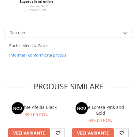
Suport clienti online
luni-vineri 9-17
0754648229
Descriere
Rochie Merissia Black
Informatii conformitate produs
PRODUSE SIMILARE
Rochie Afellia Black
Rochie Loresa Pink and
NOU
NOU
Gold
899,00 RON
699,00 RON
VEZI VARIANTE
VEZI VARIANTE