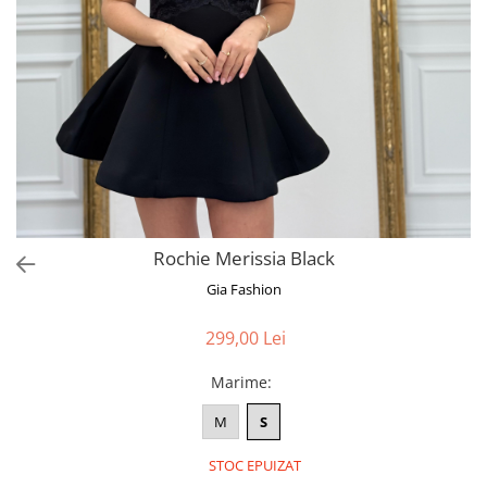
Bluze
Pantaloni
Blanuri
Veste
Paltoane
Sacouri
Tricouri
Rochie Merissia Black
Traditional
Gia Fashion
Fuste
299,00 Lei
Marime
:
M
S
STOC EPUIZAT