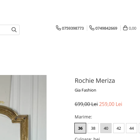
0759398773
0749842669
0,00
Rochie Meriza
Gia Fashion
699,00 Lei
259,00 Lei
Marime
:
36
38
40
42
44
Culoare
:
bej