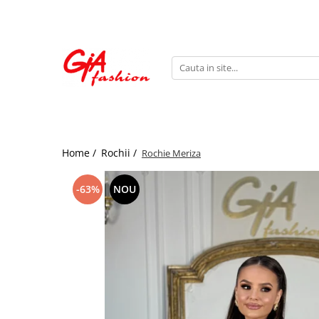
Produsele noastre
Rochii
Rochii de seara
Rochii de zi
Bride to be
Home /
Rochii /
Rochie Meriza
Rochii elegante
Rochii lungi
-63%
NOU
Compleuri
Compleuri sport
Compleuri elegante
Salopete
Geci
Accesorii
Incaltaminte