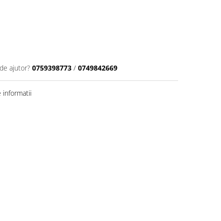
de ajutor?
0759398773
/
0749842669
informatii