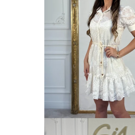
Bluze
Pantaloni
Blanuri
Veste
Paltoane
Sacouri
Tricouri
Traditional
Fuste