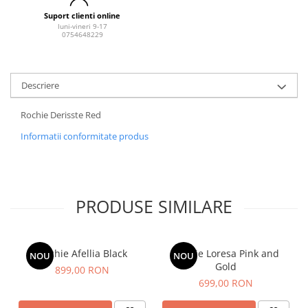
Suport clienti online
luni-vineri 9-17
0754648229
Descriere
Rochie Derisste Red
Informatii conformitate produs
PRODUSE SIMILARE
Rochie Afellia Black
Rochie Loresa Pink and
NOU
NOU
Gold
899,00 RON
699,00 RON