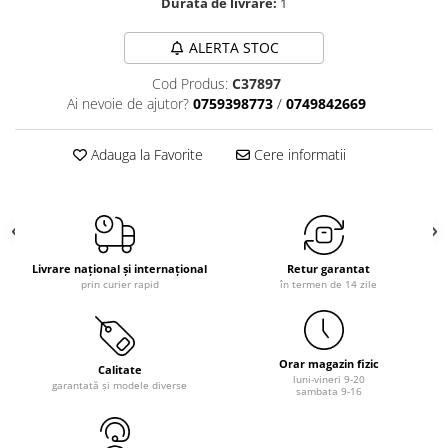
Durata de livrare:
1
ALERTA STOC
Cod Produs:
C37897
Ai nevoie de ajutor?
0759398773
/
0749842669
Adauga la Favorite
Cere informatii
Livrare național și internațional
Retur garantat
prin curier rapid
în termen de 14 zile
Orar magazin fizic
Calitate
luni-vineri 9-20
garantată și modele diverse
sambata 9-16