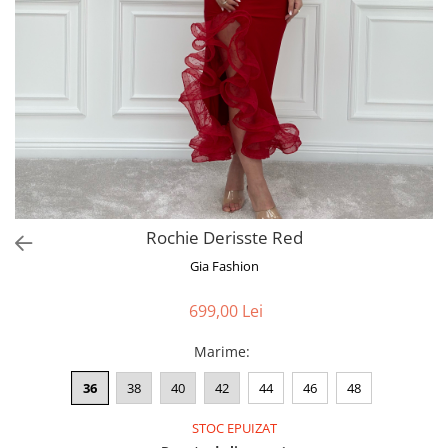
Bluze
Pantaloni
Blanuri
Veste
Paltoane
Sacouri
Tricouri
Rochie Derisste Red
Traditional
Gia Fashion
Fuste
699,00 Lei
Marime
:
36
38
40
42
44
46
48
STOC EPUIZAT