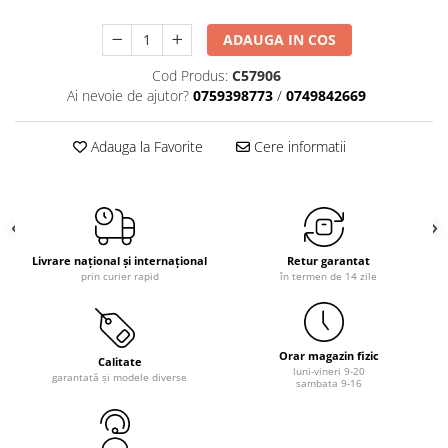
ADAUGA IN COS
Cod Produs:
C57906
Ai nevoie de ajutor?
0759398773
/
0749842669
Adauga la Favorite
Cere informatii
Livrare național și internațional
Retur garantat
prin curier rapid
în termen de 14 zile
Orar magazin fizic
Calitate
luni-vineri 9-20
garantată și modele diverse
sambata 9-16