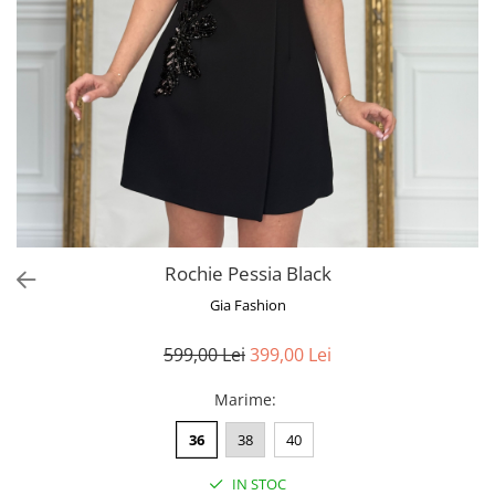
Bluze
Pantaloni
Blanuri
Veste
Paltoane
Sacouri
Tricouri
Traditional
Rochie Pessia Black
Fuste
Gia Fashion
599,00 Lei
399,00 Lei
Marime
:
36
38
40
IN STOC