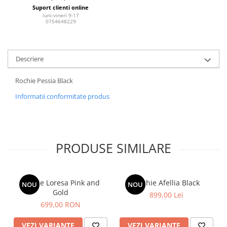
Suport clienti online
luni-vineri 9-17
0754648229
Descriere
Rochie Pessia Black
Informatii conformitate produs
PRODUSE SIMILARE
Rochie Loresa Pink and
Rochie Afellia Black
NOU
NOU
Gold
899,00 Lei
699,00 RON
VEZI VARIANTE
VEZI VARIANTE