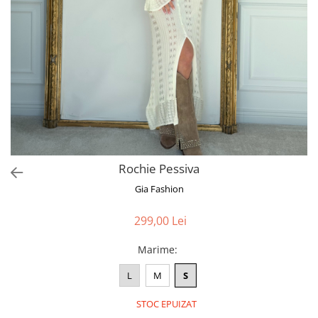
Bluze
Pantaloni
Blanuri
Veste
Paltoane
Sacouri
Tricouri
Rochie Pessiva
Traditional
Gia Fashion
Fuste
299,00 Lei
Marime
:
L
M
S
STOC EPUIZAT