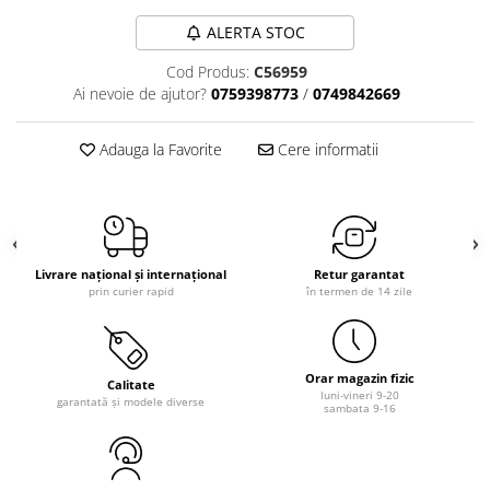
ALERTA STOC
Cod Produs:
C56959
Ai nevoie de ajutor?
0759398773
/
0749842669
Adauga la Favorite
Cere informatii
Livrare național și internațional
Retur garantat
prin curier rapid
în termen de 14 zile
Orar magazin fizic
Calitate
luni-vineri 9-20
garantată și modele diverse
sambata 9-16