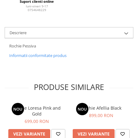
Suport clienti online
luni-vineri 9-17
0754648229
Descriere
Rochie Pessiva
Informatii conformitate produs
PRODUSE SIMILARE
Rochie Loresa Pink and
Rochie Afellia Black
NOU
NOU
Gold
899,00 RON
699,00 RON
VEZI VARIANTE
VEZI VARIANTE