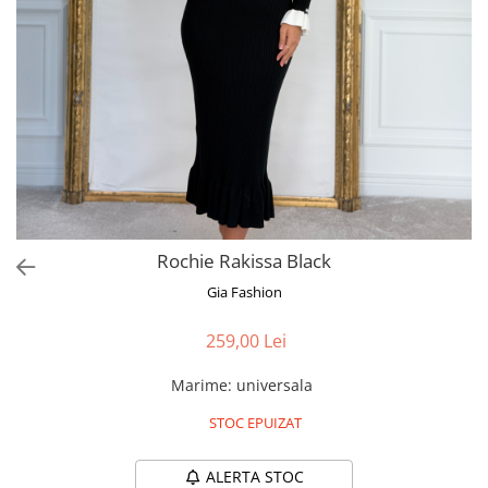
Bluze
Pantaloni
Blanuri
Veste
Paltoane
Sacouri
Tricouri
Rochie Rakissa Black
Traditional
Gia Fashion
Fuste
259,00 Lei
Marime
:
universala
STOC EPUIZAT
ALERTA STOC