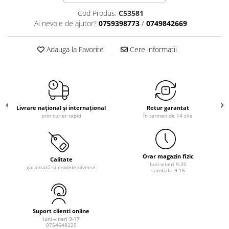
Cod Produs:
C53581
Ai nevoie de ajutor?
0759398773
/
0749842669
Adauga la Favorite
Cere informatii
Livrare național și internațional
Retur garantat
prin curier rapid
în termen de 14 zile
Orar magazin fizic
Calitate
luni-vineri 9-20
garantată și modele diverse
sambata 9-16
Suport clienti online
luni-vineri 9-17
0754648229