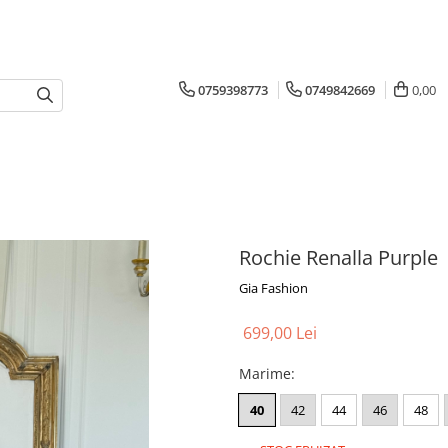
0759398773
0749842669
0,00
Rochie Renalla Purple
Gia Fashion
699,00 Lei
Marime
:
40
42
44
46
48