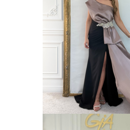
Bluze
Pantaloni
Blanuri
Veste
Paltoane
Sacouri
Tricouri
Traditional
Fuste