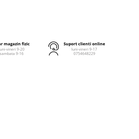
r magazin fizic
Suport clienti online
luni-vineri 9-20
luni-vineri 9-17
sambata 9-16
0754648229