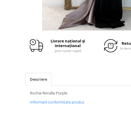
Livrare național și
Retu
internațional
în ter
prin curier rapid
Descriere
Rochie Renalla Purple
Informatii conformitate produs