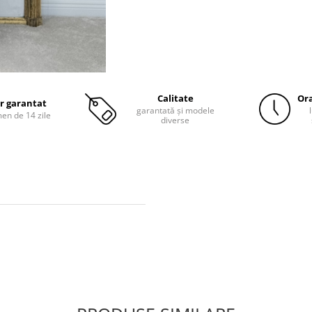
Calitate
Ora
r garantat
garantată și modele
men de 14 zile
diverse