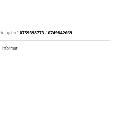
de ajutor?
0759398773
/
0749842669
informatii