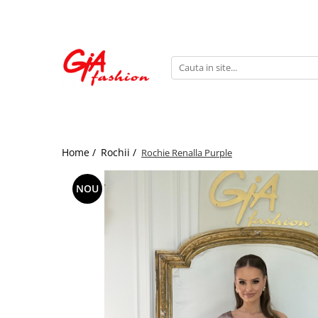
Produsele noastre
Rochii
Rochii de seara
Rochii de zi
Bride to be
Home /
Rochii /
Rochie Renalla Purple
Rochii elegante
Rochii lungi
NOU
Compleuri
Compleuri sport
Compleuri elegante
Salopete
Geci
Accesorii
Incaltaminte