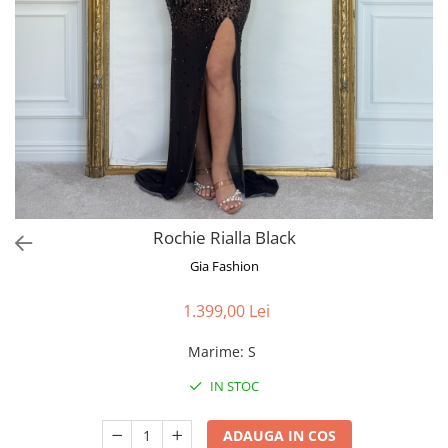
Bluze
Pantaloni
Blanuri
Veste
Paltoane
Sacouri
Tricouri
Rochie Rialla Black
Traditional
Gia Fashion
Fuste
1.399,00 Lei
Marime
:
S
IN STOC
ADAUGA IN COS