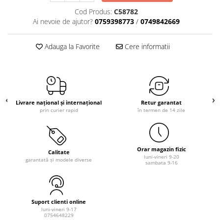
Cod Produs:
C58782
Ai nevoie de ajutor?
0759398773
/
0749842669
Adauga la Favorite
Cere informatii
Livrare național și internațional
Retur garantat
prin curier rapid
în termen de 14 zile
Orar magazin fizic
Calitate
luni-vineri 9-20
garantată și modele diverse
sambata 9-16
Suport clienti online
luni-vineri 9-17
0754648229