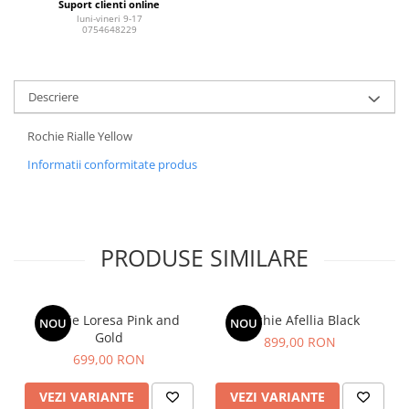
Suport clienti online
luni-vineri 9-17
0754648229
Descriere
Rochie Rialle Yellow
Informatii conformitate produs
PRODUSE SIMILARE
Rochie Loresa Pink and
Rochie Afellia Black
NOU
NOU
Gold
899,00 RON
699,00 RON
VEZI VARIANTE
VEZI VARIANTE