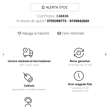
ALERTA STOC
Cod Produs:
C48838
Ai nevoie de ajutor?
0759398773
/
0749842669
Adauga la Favorite
Cere informatii
Livrare național și internațional
Retur garantat
prin curier rapid
în termen de 14 zile
Orar magazin fizic
Calitate
luni-vineri 9-20
garantată și modele diverse
sambata 9-16