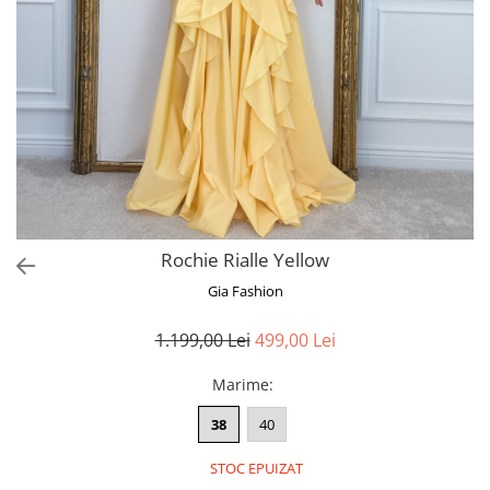
Bluze
Pantaloni
Blanuri
Veste
Paltoane
Sacouri
Tricouri
Rochie Rialle Yellow
Traditional
Gia Fashion
Fuste
1.199,00 Lei
499,00 Lei
Marime
:
38
40
STOC EPUIZAT