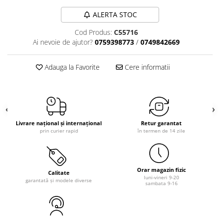
ALERTA STOC
Cod Produs:
C55716
Ai nevoie de ajutor?
0759398773
/
0749842669
Adauga la Favorite
Cere informatii
Livrare național și internațional
Retur garantat
prin curier rapid
în termen de 14 zile
Orar magazin fizic
Calitate
luni-vineri 9-20
garantată și modele diverse
sambata 9-16