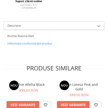
Suport clienti online
luni-vineri 9-17
0754648229
Descriere
Rochie Rianna Red
Informatii conformitate produs
PRODUSE SIMILARE
Rochie Afellia Black
Rochie Loresa Pink and
NOU
NOU
Gold
899,00 RON
699,00 RON
VEZI VARIANTE
VEZI VARIANTE