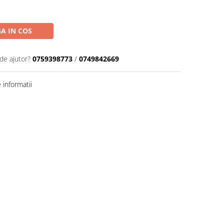
A IN COS
de ajutor?
0759398773
/
0749842669
informatii