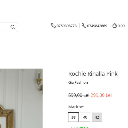
0759398773
0749842669
0,00
Rochie Rinalla Pink
Gia Fashion
599,00 Lei
299,00 Lei
Marime
:
38
40
42