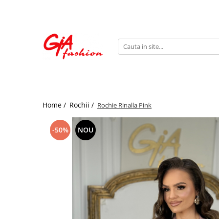
Produsele noastre
Rochii
Rochii de seara
Rochii de zi
Bride to be
Home /
Rochii /
Rochie Rinalla Pink
Rochii elegante
Rochii lungi
-50%
NOU
Compleuri
Compleuri sport
Compleuri elegante
Salopete
Geci
Accesorii
Incaltaminte