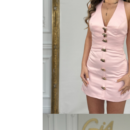
Bluze
Pantaloni
Blanuri
Veste
Paltoane
Sacouri
Tricouri
Traditional
Fuste