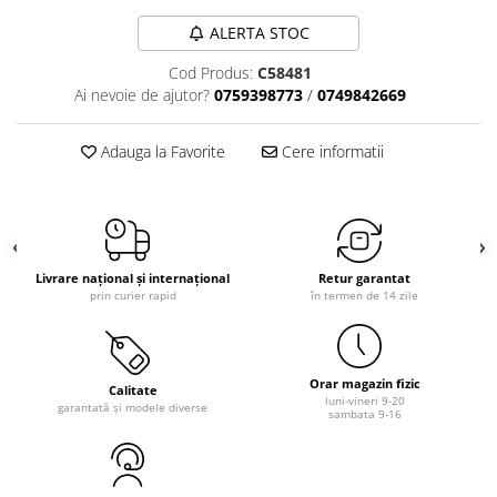
ALERTA STOC
Cod Produs:
C58481
Ai nevoie de ajutor?
0759398773
/
0749842669
Adauga la Favorite
Cere informatii
Livrare național și internațional
Retur garantat
prin curier rapid
în termen de 14 zile
Orar magazin fizic
Calitate
luni-vineri 9-20
garantată și modele diverse
sambata 9-16