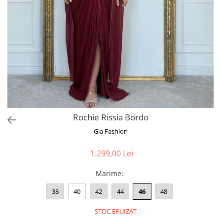
Bluze
Pantaloni
Blanuri
Veste
Paltoane
Sacouri
Tricouri
Rochie Rissia Bordo
Traditional
Gia Fashion
Fuste
1.299,00 Lei
Marime
:
38
40
42
44
46
48
STOC EPUIZAT