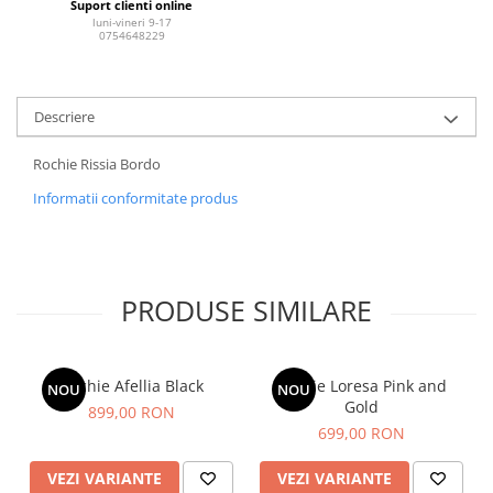
Suport clienti online
luni-vineri 9-17
0754648229
Descriere
Rochie Rissia Bordo
Informatii conformitate produs
PRODUSE SIMILARE
Rochie Afellia Black
Rochie Loresa Pink and
NOU
NOU
Gold
899,00 RON
699,00 RON
VEZI VARIANTE
VEZI VARIANTE