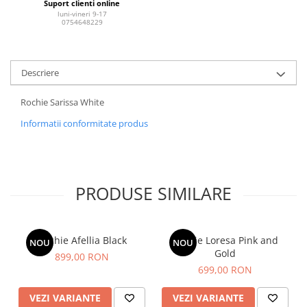
Suport clienti online
luni-vineri 9-17
0754648229
Descriere
Rochie Sarissa White
Informatii conformitate produs
PRODUSE SIMILARE
Rochie Afellia Black
Rochie Loresa Pink and
NOU
NOU
Gold
899,00 RON
699,00 RON
VEZI VARIANTE
VEZI VARIANTE