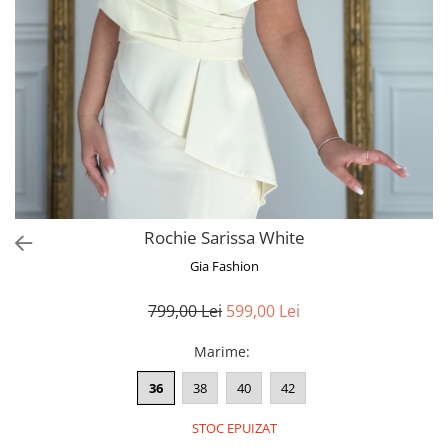
Bluze
Pantaloni
Blanuri
Veste
Paltoane
Sacouri
Tricouri
Rochie Sarissa White
Traditional
Gia Fashion
Fuste
799,00 Lei
599,00 Lei
Marime
:
36
38
40
42
STOC EPUIZAT