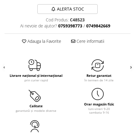
ALERTA STOC
Cod Produs:
C48523
Ai nevoie de ajutor?
0759398773
/
0749842669
Adauga la Favorite
Cere informatii
Livrare național și internațional
Retur garantat
prin curier rapid
în termen de 14 zile
Orar magazin fizic
Calitate
luni-vineri 9-20
garantată și modele diverse
sambata 9-16