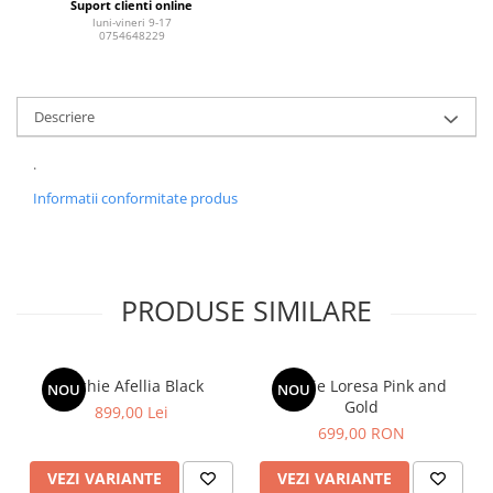
Suport clienti online
luni-vineri 9-17
0754648229
Descriere
.
Informatii conformitate produs
PRODUSE SIMILARE
Rochie Afellia Black
Rochie Loresa Pink and
NOU
NOU
Gold
899,00 Lei
699,00 RON
VEZI VARIANTE
VEZI VARIANTE