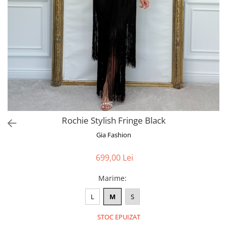
Bluze
Pantaloni
Blanuri
Veste
Paltoane
Sacouri
Tricouri
Rochie Stylish Fringe Black
Traditional
Gia Fashion
Fuste
699,00 Lei
Marime
:
L
M
S
STOC EPUIZAT