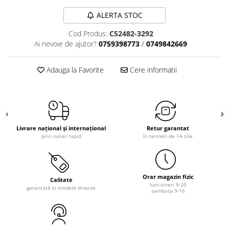
ALERTA STOC
Cod Produs:
C52482-3292
Ai nevoie de ajutor?
0759398773
/
0749842669
Adauga la Favorite
Cere informatii
Livrare național și internațional
Retur garantat
prin curier rapid
în termen de 14 zile
Orar magazin fizic
Calitate
luni-vineri 9-20
garantată și modele diverse
sambata 9-16