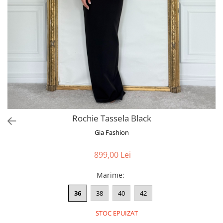
Bluze
Pantaloni
Blanuri
Veste
Paltoane
Sacouri
Tricouri
Rochie Tassela Black
Traditional
Gia Fashion
Fuste
899,00 Lei
Marime
:
36
38
40
42
STOC EPUIZAT