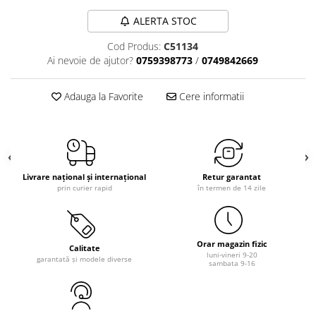
ALERTA STOC
Cod Produs:
C51134
Ai nevoie de ajutor?
0759398773
/
0749842669
Adauga la Favorite
Cere informatii
Livrare național și internațional
Retur garantat
prin curier rapid
în termen de 14 zile
Orar magazin fizic
Calitate
luni-vineri 9-20
garantată și modele diverse
sambata 9-16