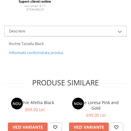
Suport clienti online
luni-vineri 9-17
0754648229
Descriere
Rochie Tassela Black
Informatii conformitate produs
PRODUSE SIMILARE
Rochie Afellia Black
Rochie Loresa Pink and
NOU
NOU
Gold
899,00 Lei
699,00 Lei
VEZI VARIANTE
VEZI VARIANTE