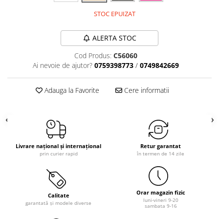
STOC EPUIZAT
ALERTA STOC
Cod Produs:
C56060
Ai nevoie de ajutor?
0759398773
/
0749842669
Adauga la Favorite
Cere informatii
Livrare național și internațional
Retur garantat
prin curier rapid
în termen de 14 zile
Orar magazin fizic
Calitate
luni-vineri 9-20
garantată și modele diverse
sambata 9-16