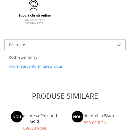
Suport clienti online
luni-vineri 9-17
0754648229
Descriere
Rochie Zemalliay
Informatii conformitate produs
PRODUSE SIMILARE
Rochie Loresa Pink and
Rochie Afellia Black
NOU
NOU
Gold
899,00 RON
699,00 RON