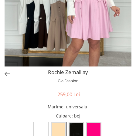
Bluze
Pantaloni
Blanuri
Veste
Paltoane
Sacouri
Tricouri
Rochie Zemalliay
Traditional
Gia Fashion
Fuste
259,00 Lei
Marime
:
universala
Culoare
: bej