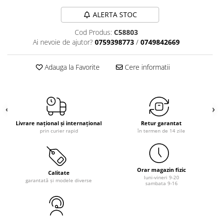
ALERTA STOC
Cod Produs:
C58803
Ai nevoie de ajutor?
0759398773
/
0749842669
Adauga la Favorite
Cere informatii
Livrare național și internațional
Retur garantat
prin curier rapid
în termen de 14 zile
Orar magazin fizic
Calitate
luni-vineri 9-20
garantată și modele diverse
sambata 9-16