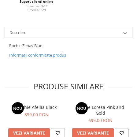
Suport clienti online
luni-vineri 9-17
0754648229
Descriere
Rochie Zenay Blue
Informatii conformitate produs
PRODUSE SIMILARE
Rochie Afellia Black
Rochie Loresa Pink and
NOU
NOU
Gold
899,00 RON
699,00 RON
VEZI VARIANTE
VEZI VARIANTE