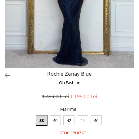
Bluze
Pantaloni
Blanuri
Veste
Paltoane
Sacouri
Tricouri
Rochie Zenay Blue
Traditional
Gia Fashion
Fuste
1.499,00 Lei
1.199,00 Lei
Marime
:
38
40
42
44
46
STOC EPUIZAT