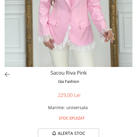
Bluze
Pantaloni
Blanuri
Veste
Paltoane
Sacouri
Tricouri
Sacou Riva Pink
Traditional
Gia Fashion
Fuste
229,00 Lei
Marime
:
universala
STOC EPUIZAT
ALERTA STOC