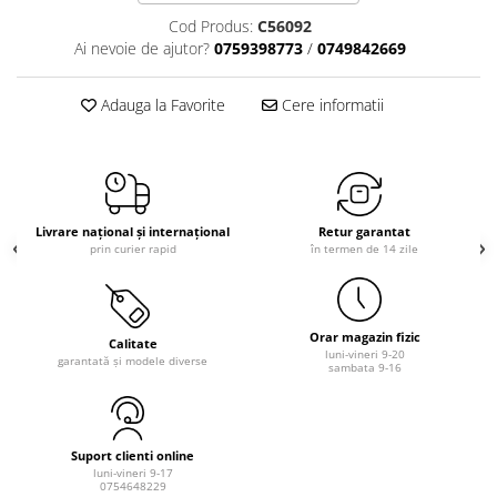
Cod Produs:
C56092
Ai nevoie de ajutor?
0759398773
/
0749842669
Adauga la Favorite
Cere informatii
Livrare național și internațional
Retur garantat
prin curier rapid
în termen de 14 zile
Orar magazin fizic
Calitate
luni-vineri 9-20
garantată și modele diverse
sambata 9-16
Suport clienti online
luni-vineri 9-17
0754648229