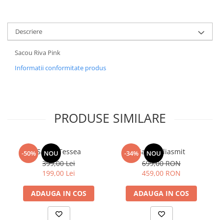
Descriere
Sacou Riva Pink
Informatii conformitate produs
PRODUSE SIMILARE
Sacou Tessea
Sacou Eliasmit
-50%
NOU
-34%
NOU
399,00 Lei
699,00 RON
199,00 Lei
459,00 RON
ADAUGA IN COS
ADAUGA IN COS