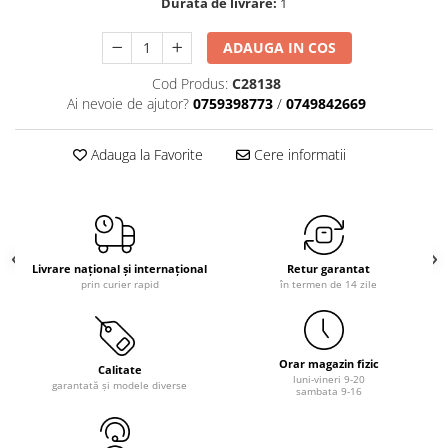
Durata de livrare:
1
ADAUGA IN COS
Cod Produs:
C28138
Ai nevoie de ajutor?
0759398773
/
0749842669
Adauga la Favorite
Cere informatii
Livrare național și internațional
Retur garantat
prin curier rapid
în termen de 14 zile
Orar magazin fizic
Calitate
luni-vineri 9-20
garantată și modele diverse
sambata 9-16