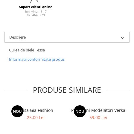
Suport clienti online
luni-vineri 9-17
0754648229
Descriere
Curea de piele Tessa
Informatii conformitate produs
PRODUSE SIMILARE
Husa Gia Fashion
Pantaloni Modelatori Versa
NOU
NOU
25,00 Lei
59,00 Lei