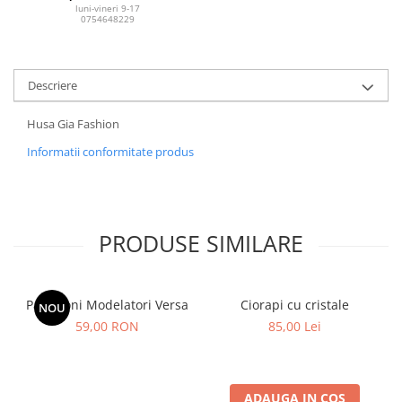
luni-vineri 9-17
0754648229
Descriere
Husa Gia Fashion
Informatii conformitate produs
PRODUSE SIMILARE
Pantaloni Modelatori Versa
Ciorapi cu cristale
NOU
59,00 RON
85,00 Lei
ADAUGA IN COS