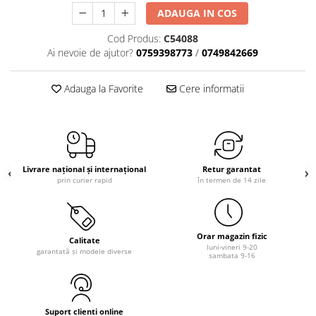
ADAUGA IN COS
Cod Produs:
C54088
Ai nevoie de ajutor?
0759398773
/
0749842669
Adauga la Favorite
Cere informatii
Livrare național și internațional
Retur garantat
prin curier rapid
în termen de 14 zile
Orar magazin fizic
Calitate
luni-vineri 9-20
garantată și modele diverse
sambata 9-16
Suport clienti online