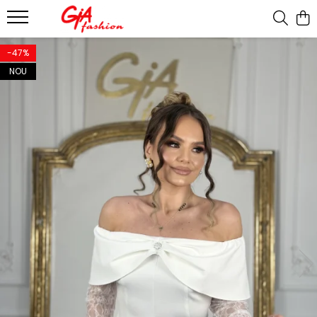
Produsele noastre
-47%
NOU
Rochii
Rochii de seara
Rochii de zi
Bride to be
Rochii elegante
Rochii lungi
Compleuri
Compleuri sport
Compleuri elegante
Salopete
Geci
Accesorii
Incaltaminte