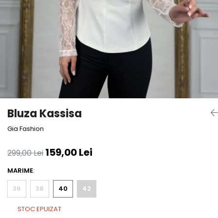
Bluze
Pantaloni
Blanuri
Veste
Paltoane
Sacouri
Tricouri
Bluza Kassisa
Traditional
Gia Fashion
Fuste
159,00 Lei
299,00 Lei
MARIME
:
36
38
40
42
STOC EPUIZAT