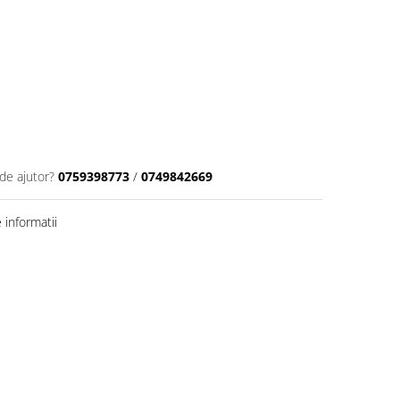
de ajutor?
0759398773
/
0749842669
informatii