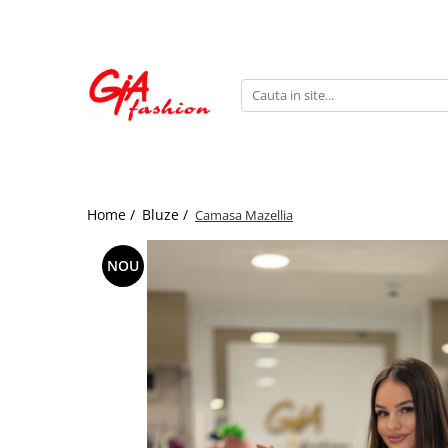
Produsele noastre
Rochii
Rochii de seara
Rochii de zi
Bride to be
Home /
Bluze /
Camasa Mazellia
Rochii elegante
Rochii lungi
NOU
Compleuri
Compleuri sport
Compleuri elegante
Salopete
Geci
Accesorii
Incaltaminte