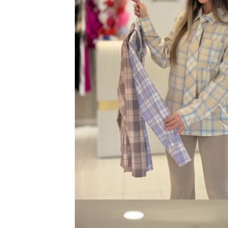
Bluze
Pantaloni
Blanuri
Veste
Paltoane
Sacouri
Tricouri
Traditional
Fuste