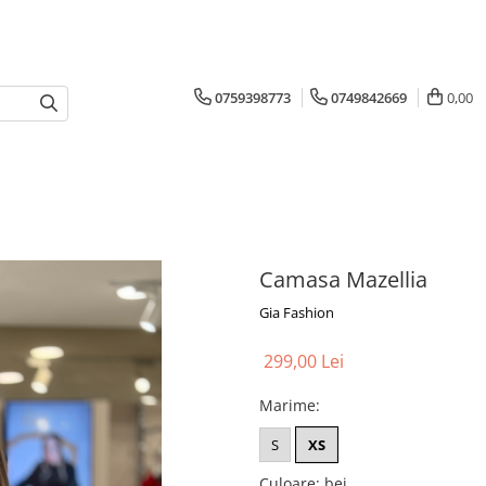
0759398773
0749842669
0,00
Camasa Mazellia
Gia Fashion
299,00 Lei
Marime
:
S
XS
Culoare
: bej