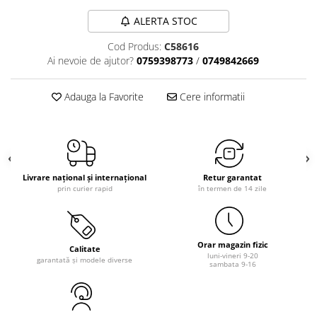
ALERTA STOC
Cod Produs:
C58616
Ai nevoie de ajutor?
0759398773
/
0749842669
Adauga la Favorite
Cere informatii
Livrare național și internațional
Retur garantat
prin curier rapid
în termen de 14 zile
Orar magazin fizic
Calitate
luni-vineri 9-20
garantată și modele diverse
sambata 9-16