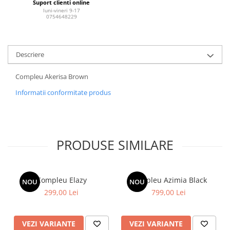
Suport clienti online
luni-vineri 9-17
0754648229
Descriere
Compleu Akerisa Brown
Informatii conformitate produs
PRODUSE SIMILARE
Compleu Elazy
Compleu Azimia Black
NOU
NOU
299,00 Lei
799,00 Lei
VEZI VARIANTE
VEZI VARIANTE