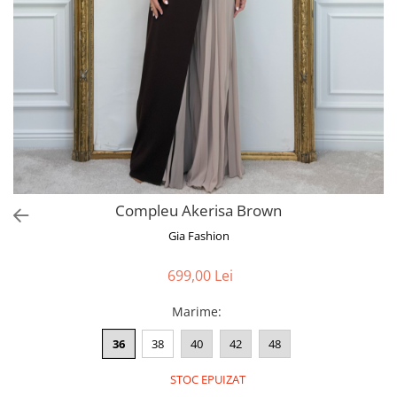
Bluze
Pantaloni
Blanuri
Veste
Paltoane
Sacouri
Tricouri
Compleu Akerisa Brown
Traditional
Gia Fashion
Fuste
699,00 Lei
Marime
:
36
38
40
42
48
STOC EPUIZAT