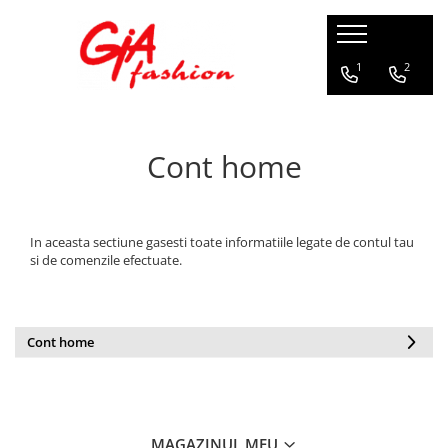
Produsele noastre
1
2
Rochii
Rochii de seara
Cont home
Rochii de zi
Bride to be
Rochii elegante
Rochii lungi
In aceasta sectiune gasesti toate informatiile legate de contul tau
si de comenzile efectuate.
Compleuri
Compleuri sport
Compleuri elegante
Cont home
Salopete
Geci
Accesorii
MAGAZINUL MEU
Incaltaminte