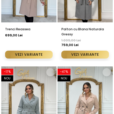
Trenci Reassea
Palton cu Blana Naturala
Gressy
699,00 Lei
1.099,00 Lei
759,00 Lei
VEZI VARIANTE
VEZI VARIANTE
-17%
-47%
NOU
NOU