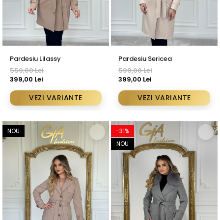
Bluze
Pantaloni
Blanuri
Pardesiu Lilassy
Pardesiu Sericea
Veste
559,00 Lei
599,00 Lei
Paltoane
399,00 Lei
399,00 Lei
Sacouri
VEZI VARIANTE
VEZI VARIANTE
Tricouri
Traditional
NOU
-31%
Fuste
NOU