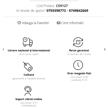
Cod Produs:
C59127
Ai nevoie de ajutor?
0759398773
/
0749842669
Adauga la Favorite
Cere informatii
Livrare național și internațional
Retur garantat
prin curier rapid
în termen de 14 zile
Orar magazin fizic
Calitate
luni-vineri 9-20
garantată și modele diverse
sambata 9-16
Suport clienti online
luni-vineri 9-17
0754648229