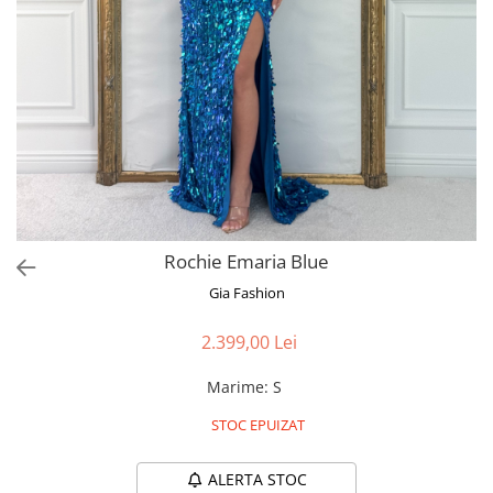
Bluze
Pantaloni
Blanuri
Veste
Paltoane
Sacouri
Tricouri
Rochie Emaria Blue
Traditional
Gia Fashion
Fuste
2.399,00 Lei
Marime
:
S
STOC EPUIZAT
ALERTA STOC