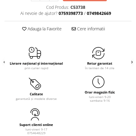
Cod Produs:
C53738
Ai nevoie de ajutor?
0759398773
/
0749842669
Adauga la Favorite
Cere informatii
Livrare național și internațional
Retur garantat
prin curier rapid
în termen de 14 zile
Orar magazin fizic
Calitate
luni-vineri 9-20
garantată și modele diverse
sambata 9-16
Suport clienti online
luni-vineri 9-17
0754648229