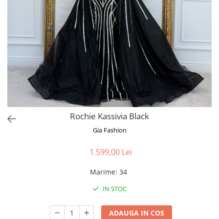
Bluze
Pantaloni
Blanuri
Veste
Paltoane
Sacouri
Tricouri
Rochie Kassivia Black
Traditional
Gia Fashion
Fuste
1.599,00 Lei
Marime
:
34
IN STOC
ADAUGA IN COS