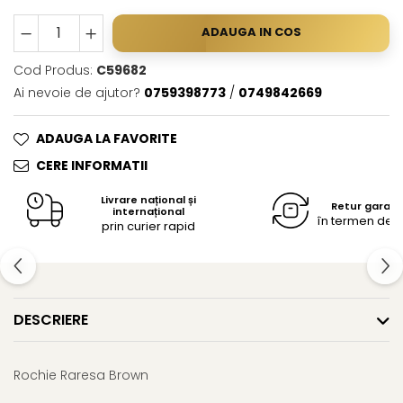
ADAUGA IN COS
Cod Produs:
C59682
Ai nevoie de ajutor?
0759398773
/
0749842669
ADAUGA LA FAVORITE
CERE INFORMATII
Livrare național și
Retur garan
internațional
în termen de 14
prin curier rapid
DESCRIERE
Rochie Raresa Brown