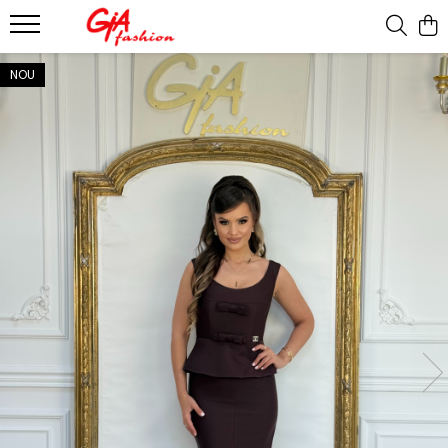
Produsele noastre
NOU
Rochii
Rochii de seara
Rochii de zi
Bride to be
Rochii elegante
Rochii lungi
Compleuri
Compleuri sport
Compleuri elegante
Salopete
Geci
Accesorii
Incaltaminte