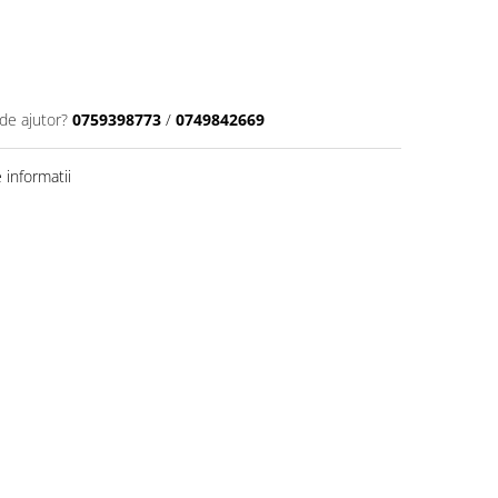
de ajutor?
0759398773
/
0749842669
informatii