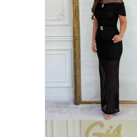
Bluze
Pantaloni
Blanuri
Veste
Paltoane
Sacouri
Tricouri
Traditional
Fuste