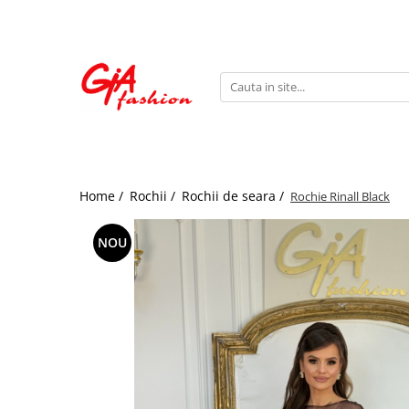
Produsele noastre
Rochii
Rochii de seara
Rochii de zi
Bride to be
Home /
Rochii /
Rochii de seara /
Rochie Rinall Black
Rochii elegante
Rochii lungi
NOU
Compleuri
Compleuri sport
Compleuri elegante
Salopete
Geci
Accesorii
Incaltaminte