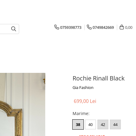
0759398773
0749842669
0,00
Rochie Rinall Black
Gia Fashion
699,00 Lei
Marime
:
38
40
42
44