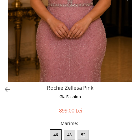
Bluze
Pantaloni
Blanuri
Veste
Paltoane
Sacouri
Tricouri
Traditional
Fuste
Rochie Zellesa Pink
Gia Fashion
899,00 Lei
Marime
:
46
48
52