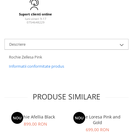
Suport clienti online
luni-vineri 9-17
0754648229
Descriere
Rochie Zellesa Pink
Informatii conformitate produs
PRODUSE SIMILARE
Rochie Afellia Black
Rochie Loresa Pink and
NOU
NOU
Gold
899,00 RON
699,00 RON