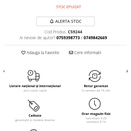
STOC EPUIZAT
ALERTA STOC
Cod Produs:
C59244
Ai nevoie de ajutor?
0759398773
/
0749842669
Adauga la Favorite
Cere informatii
Livrare național și internațional
Retur garantat
prin curier rapid
în termen de 14 zile
Orar magazin fizic
Calitate
luni-vineri 9-20
garantată și modele diverse
sambata 9-16