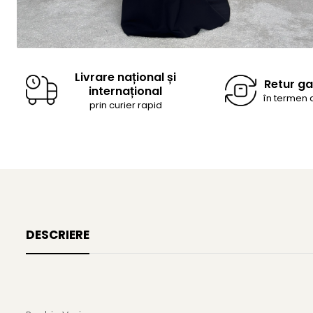
Livrare național și
Retur g
internațional
în termen d
prin curier rapid
DESCRIERE