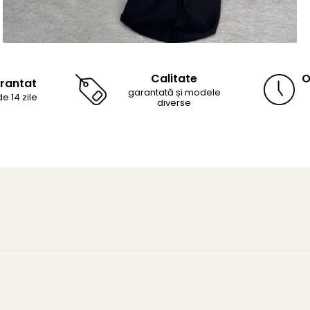
Calitate
O
arantat
garantată și modele
e 14 zile
diverse