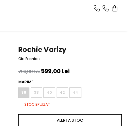
Rochie Varizy
Gia Fashion
599,00 Lei
799,00 Lei
MARIME
:
36
38
40
42
44
STOC EPUIZAT
ALERTA STOC