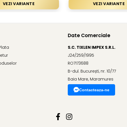
VEZI VARIANTE
VEZI VARIANTE
Date Comerciale
Plata
S.C. TIXLEN IMPEX S.R.L.
Retur
J24/259/1995
oduselor
RO7173688
B-dul. București, nr. 10/77
Baia Mare, Maramures
Contacteaza-ne