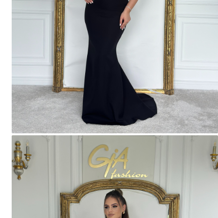
Bluze
Pantaloni
Blanuri
Veste
Paltoane
Sacouri
Tricouri
Traditional
Fuste