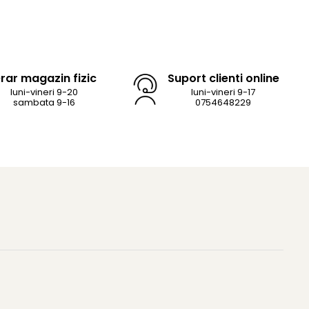
rar magazin fizic
Suport clienti online
luni-vineri 9-20
luni-vineri 9-17
sambata 9-16
0754648229