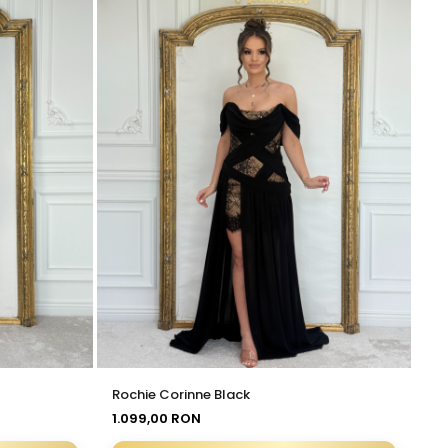
Rochie Corinne Black
Ro
1.099,00 RON
59